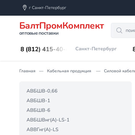
г Санкт-Петербург
БалтПромКомплект
Search
оптовые поставки
8 (812) 415-40-45
Санкт-Петербург
Главная
Кабельная продукция
Силовой кабел
АВБШВ-0,66
АВБШВ-1
АВБШВ-6
АВБШВнг(А)-LS-1
АВВГнг(А)-LS