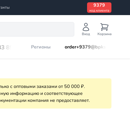
9379
такты
код клиента
Вход
Корзина
33 899
Регионы
order+9379@bpks.ru
ько с оптовыми заказами от 50 000 ₽.
очную информацию и соответствующее
кументации компания не предоставляет.