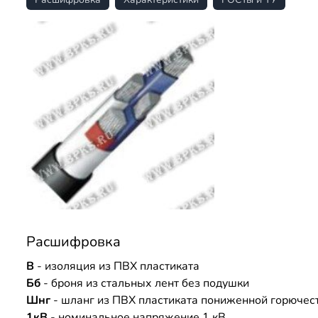
Расшифровка
В
- изоляция из ПВХ пластиката
Бб
- броня из стальных лент без подушки
Шнг
- шланг из ПВХ пластиката пониженной горючес
1кВ
- номинальное напряжение 1 кВ