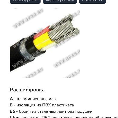
Расшифровка
А
- алюминиевая жила
В
- изоляция из ПВХ пластиката
Бб
- броня из стальных лент без подушки
Шнг
- шланг из ПВХ пластиката пониженной горючес