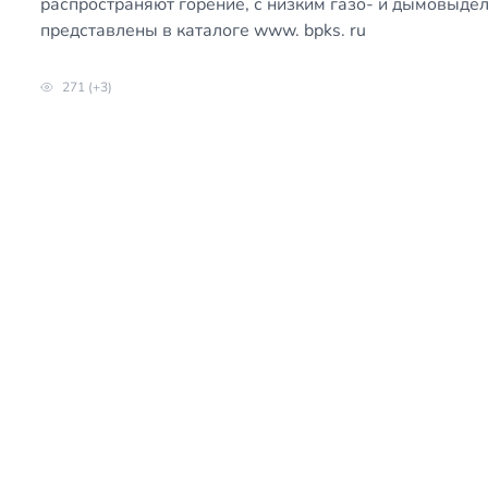
распространяют горение, с низким газо- и дымовыде
представлены в каталоге www. bpks. ru
271 (+3)