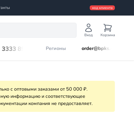
такты
код клиента
Вход
Корзина
) 3333 899
Регионы
order@bpks.ru
ько с оптовыми заказами от 50 000 ₽.
очную информацию и соответствующее
кументации компания не предоставляет.