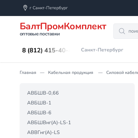
г Санкт-Петербург
БалтПромКомплект
Search
оптовые поставки
8 (812) 415-40-45
Санкт-Петербург
Главная
Кабельная продукция
Силовой кабел
АВБШВ-0,66
АВБШВ-1
АВБШВ-6
АВБШВнг(А)-LS-1
АВВГнг(А)-LS