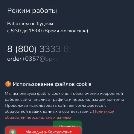
Режим работы
Работаем по будням
с 8:30 до 18:00 (Время московское)
8 (800) 3333 899
order+0357@bpks.ru
© 2025 БалтПромКомплект — комплексные поставки
🍪 Использование файлов cookie
высококачественной продукции промышленного и
Мы используем файлы cookie для обеспечения корректной
бытового назначения
работы сайта, анализа трафика и персонализации контента.
Продолжая использовать сайт, вы соглашаетесь с
Политика конфиденциальности
,
Согласие на обработку
обработкой ваших данных в соответствии с
Политикой
персональных данных
обработки персональных данных
.
Принять
Главная
Написать
Позвонить
Корзина