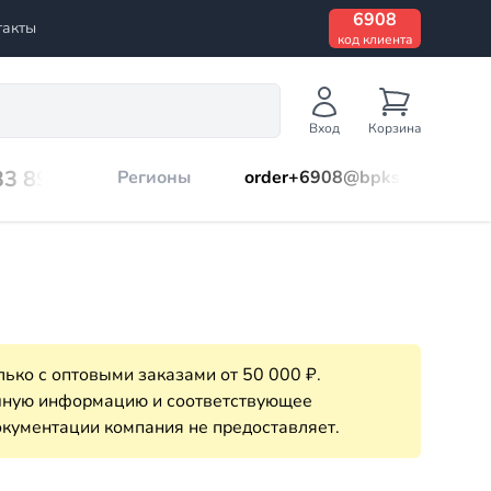
6908
такты
код клиента
Вход
Корзина
33 899
Регионы
order+6908@bpks.ru
ько с оптовыми заказами от 50 000 ₽.
очную информацию и соответствующее
кументации компания не предоставляет.