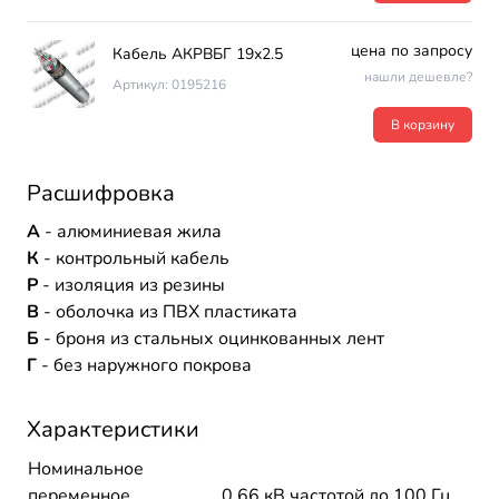
цена по запросу
Кабель АКРВБГ 19х2.5
нашли дешевле?
Артикул: 0195216
В корзину
Расшифровка
А
- алюминиевая жила
К
- контрольный кабель
Р
- изоляция из резины
В
- оболочка из ПВХ пластиката
Б
- броня из стальных оцинкованных лент
Г
- без наружного покрова
Характеристики
Номинальное
переменное
0,66 кВ частотой до 100 Гц