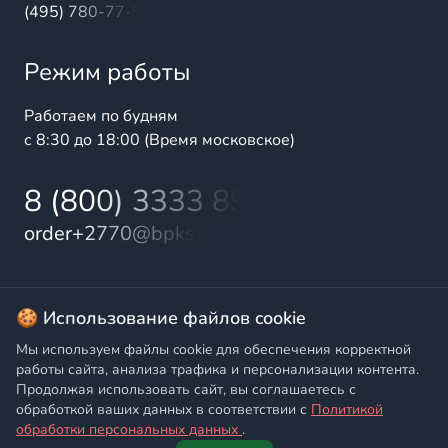
(495) 780-77-98
Режим работы
Работаем по будням
с 8:30 до 18:00 (Время московское)
8 (800) 3333 899
order+2770@bpks.ru
© 2025 БалтПромКомплект — комплексные поставки
🍪 Использование файлов cookie
высококачественной продукции промышленного и
Мы используем файлы cookie для обеспечения корректной
бытового назначения
работы сайта, анализа трафика и персонализации контента.
Продолжая использовать сайт, вы соглашаетесь с
Политика конфиденциальности
,
Согласие на обработку
обработкой ваших данных в соответствии с
Политикой
персональных данных
обработки персональных данных
.