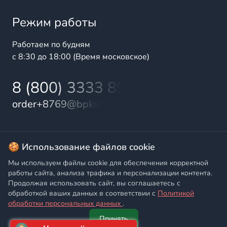
Режим работы
Работаем по будням
с 8:30 до 18:00 (Время московское)
8 (800) 3333 899
order+8769@bpks.ru
© 2025 БалтПромКомплект — комплексные поставки
🍪 Использование файлов cookie
высококачественной продукции промышленного и
Мы используем файлы cookie для обеспечения корректной
бытового назначения
работы сайта, анализа трафика и персонализации контента.
Продолжая использовать сайт, вы соглашаетесь с
Политика конфиденциальности
,
Согласие на обработку
обработкой ваших данных в соответствии с
Политикой
персональных данных
обработки персональных данных
.
Принять