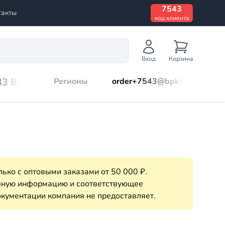
7543
такты
код клиента
Вход
Корзина
33 899
Регионы
order+7543@bpks.ru
ько с оптовыми заказами от 50 000 ₽.
очную информацию и соответствующее
кументации компания не предоставляет.