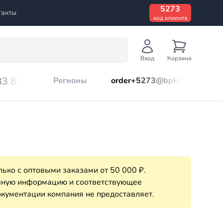
5273
такты
код клиента
Вход
Корзина
33 899
Регионы
order+5273@bpks.ru
ько с оптовыми заказами от 50 000 ₽.
очную информацию и соответствующее
кументации компания не предоставляет.