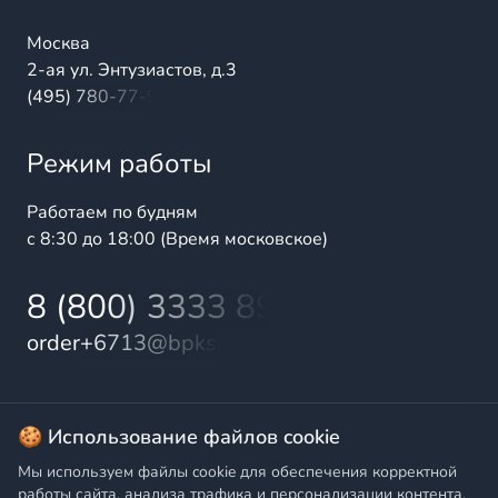
Москва
2-ая ул. Энтузиастов, д.3
(495) 780-77-98
Режим работы
Работаем по будням
с 8:30 до 18:00 (Время московское)
8 (800) 3333 899
order+6713@bpks.ru
© 2025 БалтПромКомплект — комплексные поставки
🍪 Использование файлов cookie
высококачественной продукции промышленного и
Мы используем файлы cookie для обеспечения корректной
бытового назначения
работы сайта, анализа трафика и персонализации контента.