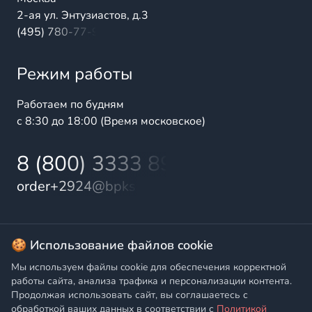
2-ая ул. Энтузиастов, д.3
(495) 780-77-98
Режим работы
Работаем по будням
с 8:30 до 18:00 (Время московское)
8 (800) 3333 899
order+2924@bpks.ru
© 2025 БалтПромКомплект — комплексные поставки
🍪 Использование файлов cookie
высококачественной продукции промышленного и
Мы используем файлы cookie для обеспечения корректной
бытового назначения
работы сайта, анализа трафика и персонализации контента.
Продолжая использовать сайт, вы соглашаетесь с
Политика конфиденциальности
,
Согласие на обработку
обработкой ваших данных в соответствии с
Политикой