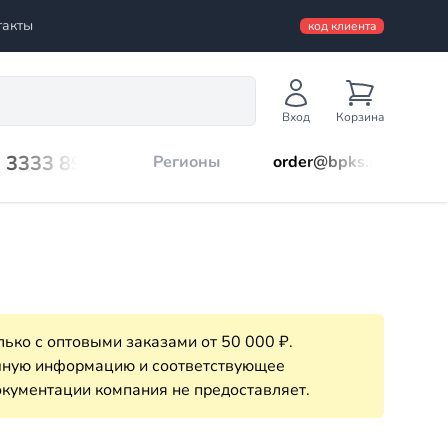
такты
код клиента
Вход
Корзина
) 3333 899
Регионы
order@bpks.ru
ько с оптовыми заказами от 50 000 ₽.
очную информацию и соответствующее
кументации компания не предоставляет.