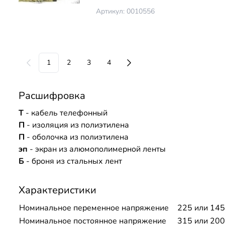
Артикул: 0010556
1
2
3
4
Расшифровка
Т
- кабель телефонный
П
- изоляция из полиэтилена
П
- оболочка из полиэтилена
эп
- экран из алюмополимерной ленты
Б
- броня из стальных лент
Характеристики
Номинальное переменное напряжение
225 или 145
Номинальное постоянное напряжение
315 или 200