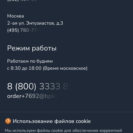
Москва
2-ая ул. Энтузиастов, д.3
(495) 780-77-98
Режим работы
Работаем по будням
с 8:30 до 18:00 (Время московское)
8 (800) 3333 899
order+7692@bpks.ru
© 2025 БалтПромКомплект — комплексные поставки
🍪 Использование файлов cookie
высококачественной продукции промышленного и
Мы используем файлы cookie для обеспечения корректной
бытового назначения