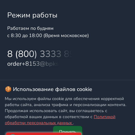
Режим работы
Работаем по будням
с 8:30 до 18:00 (Время московское)
8 (800) 3333 899
order+8153@bpks.ru
© 2025 БалтПромКомплект — комплексные поставки
🍪 Использование файлов cookie
высококачественной продукции промышленного и
Мы используем файлы cookie для обеспечения корректной
бытового назначения
работы сайта, анализа трафика и персонализации контента.
Продолжая использовать сайт, вы соглашаетесь с
Политика конфиденциальности
,
Согласие на обработку
обработкой ваших данных в соответствии с
Политикой
персональных данных
обработки персональных данных
.
Принять