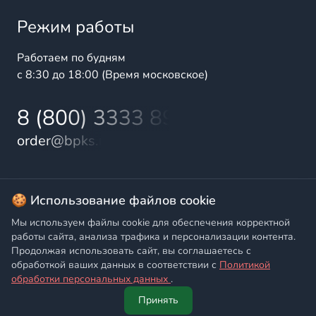
Режим работы
Работаем по будням
с 8:30 до 18:00 (Время московское)
8 (800) 3333 899
order@bpks.ru
© 2025 БалтПромКомплект — комплексные поставки
🍪 Использование файлов cookie
высококачественной продукции промышленного и
Мы используем файлы cookie для обеспечения корректной
бытового назначения
работы сайта, анализа трафика и персонализации контента.
Продолжая использовать сайт, вы соглашаетесь с
Политика конфиденциальности
,
Согласие на обработку
обработкой ваших данных в соответствии с
Политикой
персональных данных
обработки персональных данных
.
Принять
Главная
Написать
Позвонить
Корзина