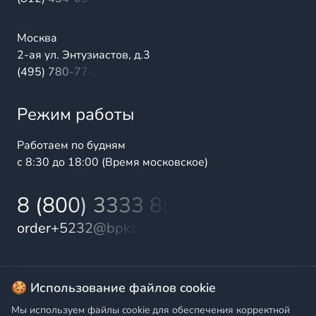
Москва
2-ая ул. Энтузиастов, д.3
(495) 780-77-98
Режим работы
Работаем по будням
с 8:30 до 18:00 (Время московское)
8 (800) 3333 899
order+5232@bpks.ru
© 2025 БалтПромКомплект — комплексные поставки
🍪 Использование файлов cookie
высококачественной продукции промышленного и
Мы используем файлы cookie для обеспечения корректной
бытового назначения