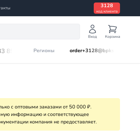
3128
такты
код клиента
Вход
Корзина
33 899
Регионы
order+3128@bpks.ru
ько с оптовыми заказами от 50 000 ₽.
очную информацию и соответствующее
кументации компания не предоставляет.