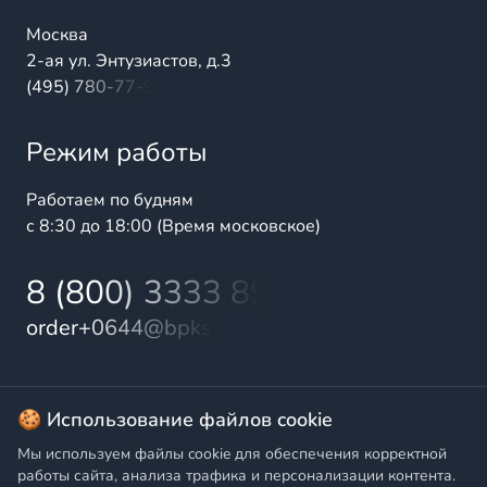
Москва
2-ая ул. Энтузиастов, д.3
(495) 780-77-98
Режим работы
Работаем по будням
с 8:30 до 18:00 (Время московское)
8 (800) 3333 899
order+0644@bpks.ru
© 2025 БалтПромКомплект — комплексные поставки
🍪 Использование файлов cookie
высококачественной продукции промышленного и
Мы используем файлы cookie для обеспечения корректной
бытового назначения
работы сайта, анализа трафика и персонализации контента.