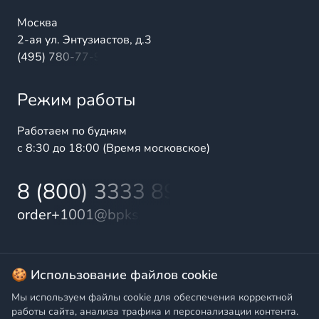
Москва
2-ая ул. Энтузиастов, д.3
(495) 780-77-98
Режим работы
Работаем по будням
с 8:30 до 18:00 (Время московское)
8 (800) 3333 899
order+1001@bpks.ru
© 2025 БалтПромКомплект — комплексные поставки
🍪 Использование файлов cookie
высококачественной продукции промышленного и
Мы используем файлы cookie для обеспечения корректной
бытового назначения
работы сайта, анализа трафика и персонализации контента.