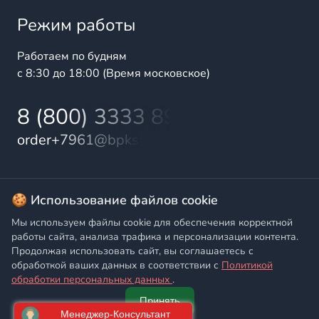
Режим работы
Работаем по будням
с 8:30 до 18:00 (Время московское)
8 (800) 3333 899
order+7961@bpks.ru
© 2025 БалтПромКомплект — комплексные поставки
🍪 Использование файлов cookie
высококачественной продукции промышленного и
Мы используем файлы cookie для обеспечения корректной
бытового назначения
работы сайта, анализа трафика и персонализации контента.
Продолжая использовать сайт, вы соглашаетесь с
Политика конфиденциальности
,
Согласие на обработку
обработкой ваших данных в соответствии с
Политикой
персональных данных
обработки персональных данных
.
Принять
Главная
Написать
Позвонить
Корзина