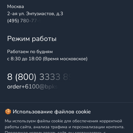
Москва
2-ая ул. Энтузиастов, д.3
(495) 780-77-98
Режим работы
Работаем по будням
с 8:30 до 18:00 (Время московское)
8 (800) 3333 899
order+6100@bpks.ru
© 2025 БалтПромКомплект — комплексные поставки
🍪 Использование файлов cookie
высококачественной продукции промышленного и
Мы используем файлы cookie для обеспечения корректной
бытового назначения
работы сайта, анализа трафика и персонализации контента.
Продолжая использовать сайт, вы соглашаетесь с