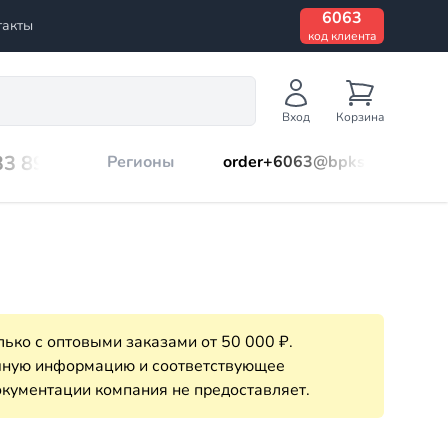
6063
такты
код клиента
Вход
Корзина
33 899
Регионы
order+6063@bpks.ru
ько с оптовыми заказами от 50 000 ₽.
очную информацию и соответствующее
кументации компания не предоставляет.