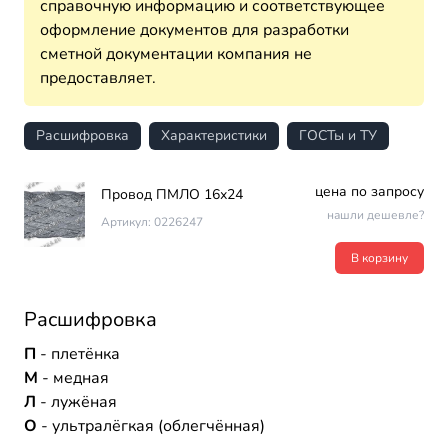
справочную информацию и соответствующее
оформление документов для разработки
сметной документации компания не
предоставляет.
Расшифровка
Характеристики
ГОСТы и ТУ
цена по запросу
Провод ПМЛО 16х24
нашли дешевле?
Артикул: 0226247
В корзину
Расшифровка
П
- плетёнка
М
- медная
Л
- лужёная
О
- ультралёгкая (облегчённая)