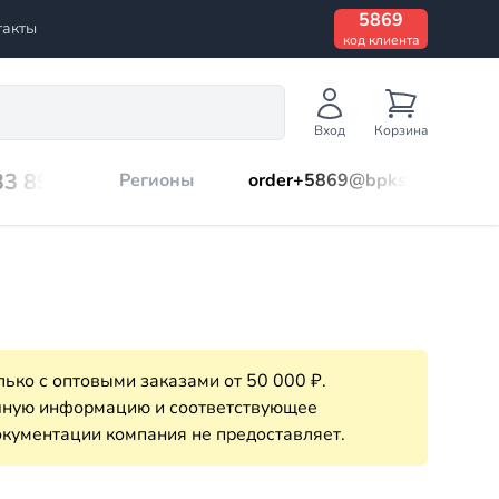
5869
такты
код клиента
Вход
Корзина
33 899
Регионы
order+5869@bpks.ru
ько с оптовыми заказами от 50 000 ₽.
очную информацию и соответствующее
кументации компания не предоставляет.