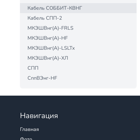
Кабель СОББИТ-КВНГ
Кабель СПП-2
МКЭШВнг(А)-FRLS
МКЭШВнг(А)-HF
МКЭШВнг(А)-LSLTx
МКЭШВнг(А)-ХЛ
СПП
СппВЭнг-HF
Навигация
Главная
Фото