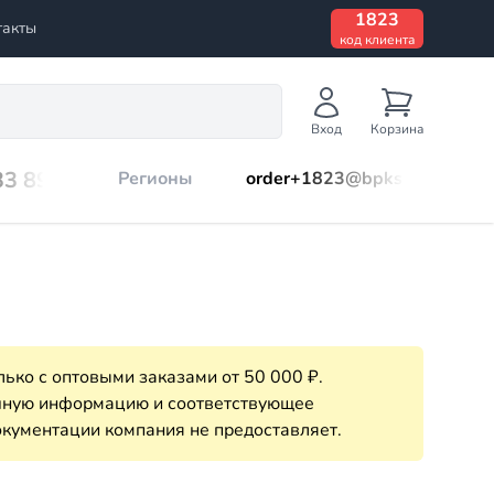
1823
такты
код клиента
Вход
Корзина
33 899
Регионы
order+1823@bpks.ru
ько с оптовыми заказами от 50 000 ₽.
очную информацию и соответствующее
кументации компания не предоставляет.