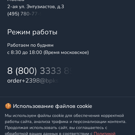
2-ая ул. Энтузиастов, д.3
(495) 780-77-98
Режим работы
Работаем по будням
с 8:30 до 18:00 (Время московское)
8 (800) 3333 899
order+2398@bpks.ru
© 2025 БалтПромКомплект — комплексные поставки
🍪 Использование файлов cookie
высококачественной продукции промышленного и
Мы используем файлы cookie для обеспечения корректной
бытового назначения
работы сайта, анализа трафика и персонализации контента.
Продолжая использовать сайт, вы соглашаетесь с
Политика конфиденциальности
,
Согласие на обработку
обработкой ваших данных в соответствии с
Политикой