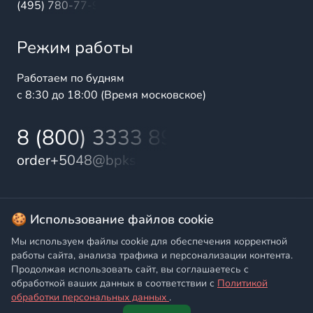
(495) 780-77-98
Режим работы
Работаем по будням
с 8:30 до 18:00 (Время московское)
8 (800) 3333 899
order+5048@bpks.ru
© 2025 БалтПромКомплект — комплексные поставки
🍪 Использование файлов cookie
высококачественной продукции промышленного и
Мы используем файлы cookie для обеспечения корректной
бытового назначения
работы сайта, анализа трафика и персонализации контента.
Продолжая использовать сайт, вы соглашаетесь с
Политика конфиденциальности
,
Согласие на обработку
обработкой ваших данных в соответствии с
Политикой
персональных данных
обработки персональных данных
.