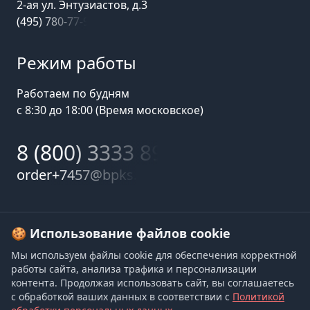
2-ая ул. Энтузиастов, д.3
(495) 780-77-98
Режим работы
Работаем по будням
с 8:30 до 18:00 (Время московское)
8 (800) 3333 899
order+7457@bpks.ru
© 2025 БалтПромКомплект — комплексные поставки
🍪 Использование файлов cookie
высококачественной продукции промышленного и
Мы используем файлы cookie для обеспечения корректной
бытового назначения
работы сайта, анализа трафика и персонализации
контента. Продолжая использовать сайт, вы соглашаетесь
Политика конфиденциальности
,
Согласие на обработку
с обработкой ваших данных в соответствии с
Политикой
персональных данных