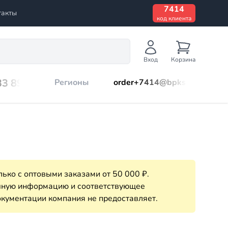
7414
такты
код клиента
Вход
Корзина
33 899
Регионы
order+7414@bpks.ru
ько с оптовыми заказами от 50 000 ₽.
очную информацию и соответствующее
кументации компания не предоставляет.