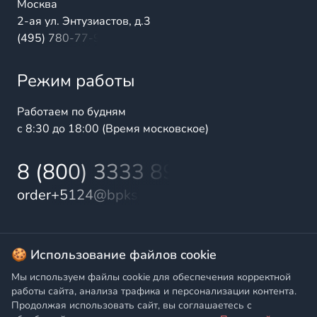
Москва
2-ая ул. Энтузиастов, д.3
(495) 780-77-98
Режим работы
Работаем по будням
с 8:30 до 18:00 (Время московское)
8 (800) 3333 899
order+5124@bpks.ru
© 2025 БалтПромКомплект — комплексные поставки
🍪 Использование файлов cookie
высококачественной продукции промышленного и
Мы используем файлы cookie для обеспечения корректной
бытового назначения
работы сайта, анализа трафика и персонализации контента.
Продолжая использовать сайт, вы соглашаетесь с
Политика конфиденциальности
,
Согласие на обработку