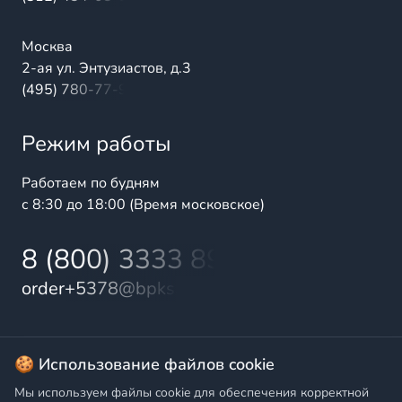
Москва
2-ая ул. Энтузиастов, д.3
(495) 780-77-98
Режим работы
Работаем по будням
с 8:30 до 18:00 (Время московское)
8 (800) 3333 899
order+5378@bpks.ru
© 2025 БалтПромКомплект — комплексные поставки
🍪 Использование файлов cookie
высококачественной продукции промышленного и
Мы используем файлы cookie для обеспечения корректной
бытового назначения