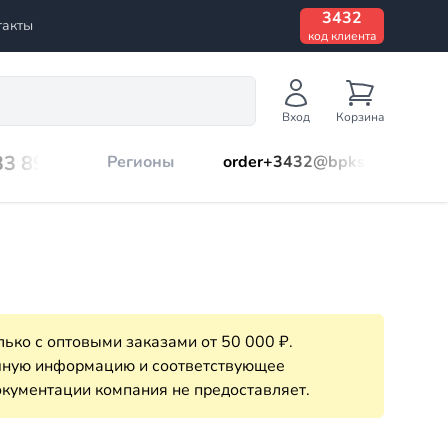
3432
такты
код клиента
Вход
Корзина
33 899
Регионы
order+3432@bpks.ru
ько с оптовыми заказами от 50 000 ₽.
очную информацию и соответствующее
кументации компания не предоставляет.