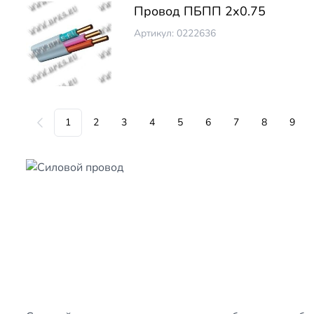
Провод ПБПП 2х0.75
Артикул: 0222636
1
2
3
4
5
6
7
8
9