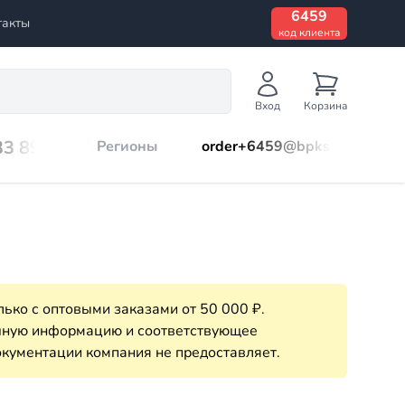
6459
такты
код клиента
Вход
Корзина
33 899
Регионы
order+6459@bpks.ru
ько с оптовыми заказами от 50 000 ₽.
очную информацию и соответствующее
кументации компания не предоставляет.