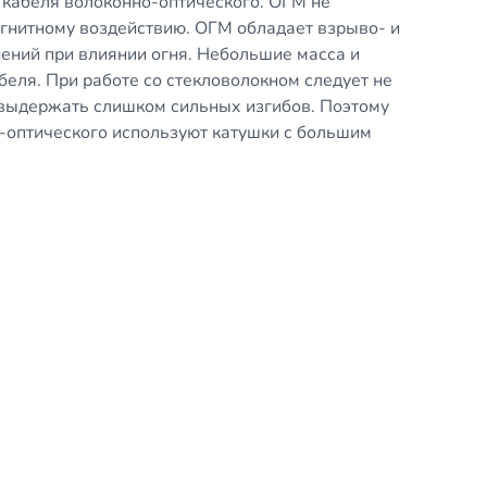
 кабеля волоконно-оптического. ОГМ не
агнитному воздействию. ОГМ обладает взрыво- и
ений при влиянии огня. Небольшие масса и
еля. При работе со стекловолокном следует не
т выдержать слишком сильных изгибов. Поэтому
о-оптического используют катушки с большим