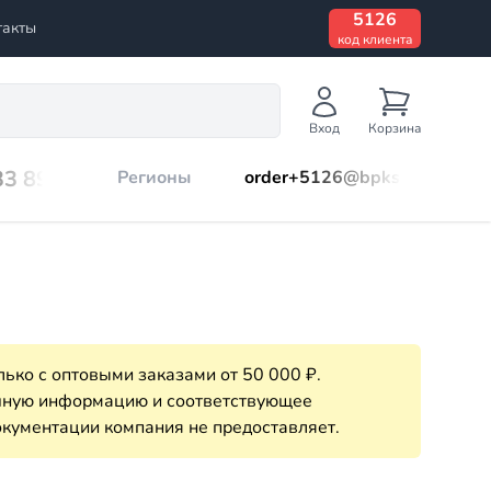
5126
такты
код клиента
Вход
Корзина
33 899
Регионы
order+5126@bpks.ru
ько с оптовыми заказами от 50 000 ₽.
очную информацию и соответствующее
кументации компания не предоставляет.