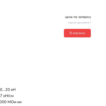
цена по запросу
нашли дешевле?
В корзину
0...20 кН
,7 кН/см
2000 МОм·км