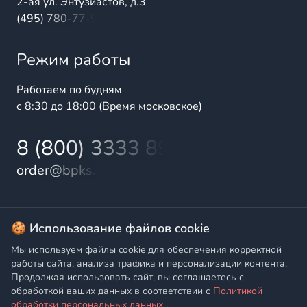
2-ая ул. Энтузиастов, д.3
(495) 780-77-98
Режим работы
Работаем по будням
с 8:30 до 18:00 (Время московское)
8 (800) 3333 899
order@bpks.ru
© 2025 БалтПромКомплект — комплексные поставки
🍪 Использование файлов cookie
высококачественной продукции промышленного и
Мы используем файлы cookie для обеспечения корректной
бытового назначения
работы сайта, анализа трафика и персонализации контента.
Продолжая использовать сайт, вы соглашаетесь с
Политика конфиденциальности
,
Согласие на обработку
обработкой ваших данных в соответствии с
Политикой
персональных данных
обработки персональных данных
.