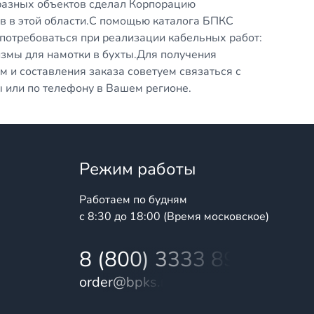
разных объектов сделал Корпорацию
 в этой области.С помощью каталога БПКС
потребоваться при реализации кабельных работ:
змы для намотки в бухты.Для получения
и составления заказа советуем связаться с
или по телефону в Вашем регионе.
Режим работы
Работаем по будням
с 8:30 до 18:00 (Время московское)
8 (800) 3333 899
order@bpks.ru