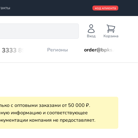
такты
код клиента
Вход
Корзина
) 3333 899
Регионы
order@bpks.ru
ько с оптовыми заказами от 50 000 ₽.
очную информацию и соответствующее
кументации компания не предоставляет.