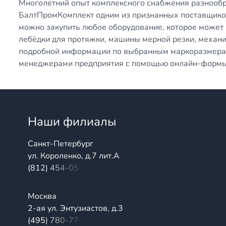
Многолетний опыт комплексного снабжения разнооб
БалтПромКомплект одним из признанных поставщиков
можно закупить любое оборудование, которое может 
лебёдки для протяжки, машины мерной резки, механи
подробной информации по выбранным маркоразмерам 
менеджерами предприятия с помощью онлайн-формы 
Наши филиалы
Санкт-Петербург
ул. Короленко, д.7 лит.А
(812) 454-05-54
Москва
2-ая ул. Энтузиастов, д.3
(495) 780-77-98