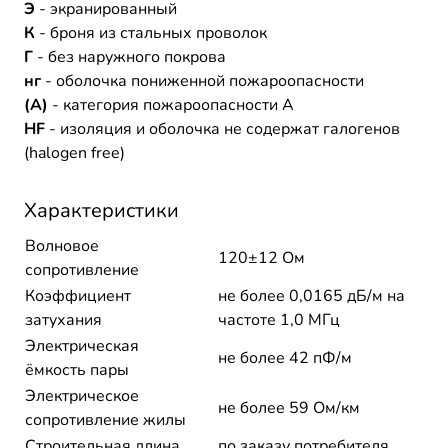
Э
- экранированный
К
- броня из стальных проволок
Г
- без наружного покрова
нг
- оболочка пониженной пожароопасности
(A)
- категория пожароопасности A
HF
- изоляция и оболочка не содержат галогенов
(halogen free)
Характеристики
Волновое
120±12 Ом
сопротивление
Коэффициент
не более 0,0165 дБ/м на
затухания
частоте 1,0 МГц
Электрическая
не более 42 пФ/м
ёмкость пары
Электрическое
не более 59 Ом/км
сопротивление жилы
Строительная длина
по заказу потребителя