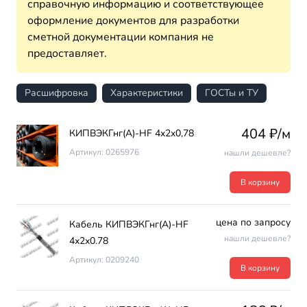
справочную информацию и соответствующее
оформление документов для разработки
сметной документации компания не
предоставляет.
Расшифровка
Характеристики
ГОСТы и ТУ
404 ₽/м
КИПВЭКГнг(А)-HF 4х2х0,78
Артикул: 0265976
нашли дешевле?
В корзину
цена по запросу
Кабель КИПВЭКГнг(А)-HF
нашли дешевле?
4х2х0.78
Артикул: 0209240
В корзину