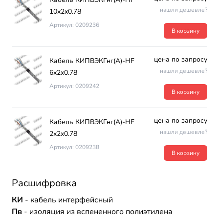
нашли дешевле?
10х2х0.78
Артикул: 0209236
В корзину
цена по запросу
Кабель КИПВЭКГнг(А)-HF
нашли дешевле?
6х2х0.78
Артикул: 0209242
В корзину
цена по запросу
Кабель КИПВЭКГнг(А)-HF
нашли дешевле?
2х2х0.78
Артикул: 0209238
В корзину
Расшифровка
КИ
- кабель интерфейсный
Пв
- изоляция из вспененного полиэтилена