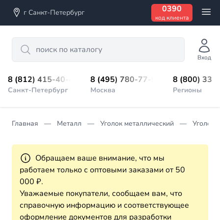
0390
г Санкт-Петербург
код клиента
Search
Вход
8 (812) 415-40-45
8 (495) 780-77-98
8 (800) 333
Санкт-Петербург
Москва
Регионы
Главная
Металл
Уголок металлический
Уголок 
Обращаем ваше внимание, что мы
работаем только с оптовыми заказами от 50
000 ₽.
Уважаемые покупатели, сообщаем вам, что
справочную информацию и соответствующее
оформление документов для разработки