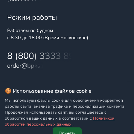
Режим работы
Работаем по будням
с 8:30 до 18:00 (Время московское)
8 (800) 3333 899
order@bpks.ru
© 2025 БалтПромКомплект — комплексные поставки
🍪 Использование файлов cookie
высококачественной продукции промышленного и
Мы используем файлы cookie для обеспечения корректной
бытового назначения
работы сайта, анализа трафика и персонализации контента.
Продолжая использовать сайт, вы соглашаетесь с
Политика конфиденциальности
,
Согласие на обработку
обработкой ваших данных в соответствии с
Политикой
персональных данных
обработки персональных данных
.
Принять