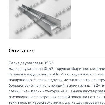
Описание
Балка двутавровая 35Б2
Балка двутавровая 35Б2 - крупногабаритное металл
сечения в виде символа «Н». Используется для строит
подкрановых балок и в других металлических констр
большепролётных конструкций. Балки группы «Б2» и
стенки), чем балки категории «Б1». Балка двутаврова
расположению внутренних граней полок, по назначени
техническим характеристикам. Балка двутавровая гор