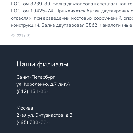
ГОСТом 8239-89. Балка двутавровая специальная гор
ГОСТом 19425-74. Применяется балка двутавровая 
отраслях: при возведении мостовых сооружений, опо
конструкций. Балка двутавровая 35б2 и аналогичные 
221 (+3)
Наши филиалы
Санкт-Петербург
ул. Короленко, д.7 лит.А
(812) 454-05-54
Москва
2-ая ул. Энтузиастов, д.3
(495) 780-77-98