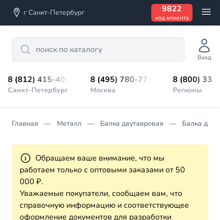
9822
г Санкт-Петербург
код клиента
Search
Вход
8 (812) 415-40-45
8 (495) 780-77-98
8 (800) 333
Санкт-Петербург
Москва
Регионы
Главная
Металл
Балка двутавровая
Балка двут
Обращаем ваше внимание, что мы
работаем только с оптовыми заказами от 50
000 ₽.
Уважаемые покупатели, сообщаем вам, что
справочную информацию и соответствующее
оформление документов для разработки