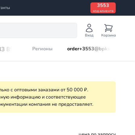
3553
такты
код клиента
Вход
Корзина
33 899
Регионы
order+3553@bpks.ru
ько с оптовыми заказами от 50 000 ₽.
очную информацию и соответствующее
кументации компания не предоставляет.
цена по запросу