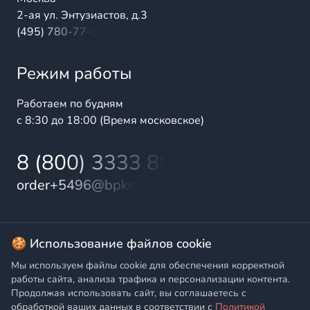
2-ая ул. Энтузиастов, д.3
(495) 780-77-98
Режим работы
Работаем по будням
с 8:30 до 18:00 (Время московское)
8 (800) 3333 899
order+5496@bpks.ru
© 2025 БалтПромКомплект — комплексные поставки
🍪 Использование файлов cookie
высококачественной продукции промышленного и
Мы используем файлы cookie для обеспечения корректной
бытового назначения
работы сайта, анализа трафика и персонализации контента.
Продолжая использовать сайт, вы соглашаетесь с
Политика конфиденциальности
,
Согласие на обработку
обработкой ваших данных в соответствии с
Политикой