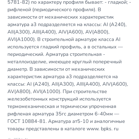
5781-82) по характеру профиля бывает: - гладкой; -
рифленой (периодического профиля). В
зависимости от механических характеристик
арматура а3 подразделяется на классы: AI (A240),
AII(A300), AIII(A400), AIV(A600), AV(A800),
AVI(A1000). В строительной арматуре класса АI
используется гладкий профиль, а в остальных —
периодический. Арматура строительная -
металлоизделие, имеющее круглый поперечный
диаметр. В зависимости от механических
характеристик арматура а3 подразделяется на
классы: AI (A240), AII(A300), AIII(A400), AIV(A600),
AV(A800), AVI(A1000). При строительстве
железобетонных конструкций используется
термомеханическая и термически упроченная
рифленая арматура 35гс диаметром 6-40мм —
ГОСТ 10884-81. Арматура ат5-10 и аналогичные
товары представлены в каталоге www. bpks. ru