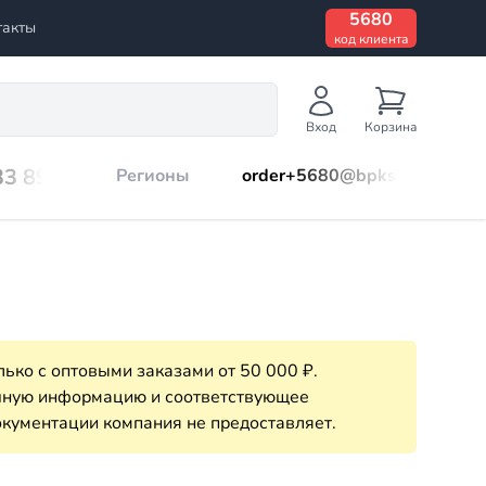
5680
такты
код клиента
Вход
Корзина
33 899
Регионы
order+5680@bpks.ru
ько с оптовыми заказами от 50 000 ₽.
очную информацию и соответствующее
кументации компания не предоставляет.