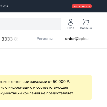
такты
код клиента
Вход
Корзина
) 3333 899
Регионы
order@bpks.ru
ько с оптовыми заказами от 50 000 ₽.
очную информацию и соответствующее
кументации компания не предоставляет.