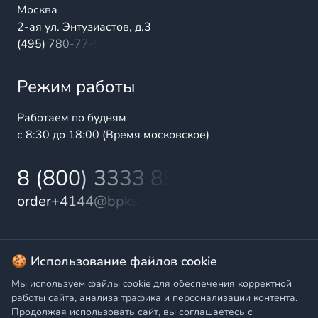
Москва
2-ая ул. Энтузиастов, д.3
(495) 780-77-98
Режим работы
Работаем по будням
с 8:30 до 18:00 (Время московское)
8 (800) 3333 899
order+4144@bpks.ru
© 2025 БалтПромКомплект — комплексные поставки
🍪 Использование файлов cookie
высококачественной продукции промышленного и
Мы используем файлы cookie для обеспечения корректной
бытового назначения
работы сайта, анализа трафика и персонализации контента.
Продолжая использовать сайт, вы соглашаетесь с