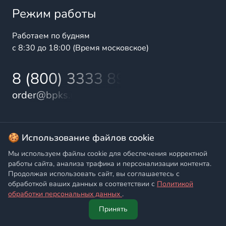
Режим работы
Работаем по будням
с 8:30 до 18:00 (Время московское)
8 (800) 3333 899
order@bpks.ru
© 2025 БалтПромКомплект — комплексные поставки
🍪 Использование файлов cookie
высококачественной продукции промышленного и
Мы используем файлы cookie для обеспечения корректной
бытового назначения
работы сайта, анализа трафика и персонализации контента.
Продолжая использовать сайт, вы соглашаетесь с
Политика конфиденциальности
,
Согласие на обработку
обработкой ваших данных в соответствии с
Политикой
персональных данных
обработки персональных данных
.
Принять
Главная
Написать
Позвонить
Корзина