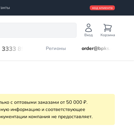
такты
код клиента
Вход
Корзина
) 3333 899
Регионы
order@bpks.ru
ько с оптовыми заказами от 50 000 ₽.
очную информацию и соответствующее
кументации компания не предоставляет.