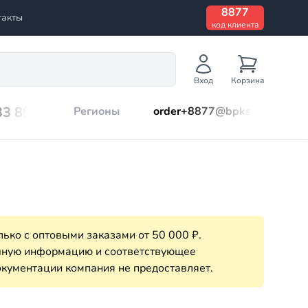
8877
такты
код клиента
Вход
Корзина
33 899
Регионы
order+8877@bpks.ru
ько с оптовыми заказами от 50 000 ₽.
очную информацию и соответствующее
кументации компания не предоставляет.