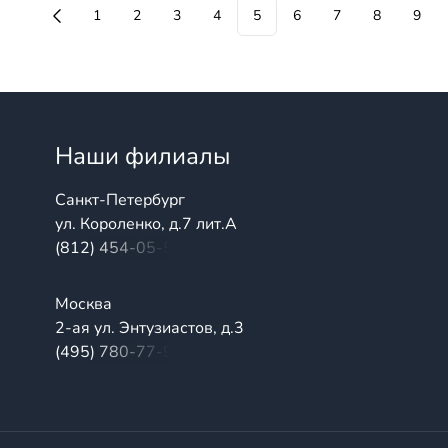
1
2
3
4
5
6
7
8
9
Наши филиалы
Санкт-Петербург
ул. Короленко, д.7 лит.А
(812) 454-05-54
Москва
2-ая ул. Энтузиастов, д.3
(495) 780-77-98