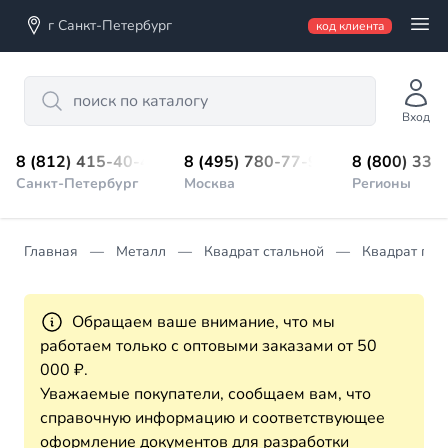
г Санкт-Петербург
код клиента
Search
Вход
8 (812) 415-40-45
8 (495) 780-77-98
8 (800) 333
Санкт-Петербург
Москва
Регионы
Главная
Металл
Квадрат стальной
Квадрат гор
Обращаем ваше внимание, что мы
работаем только с оптовыми заказами от 50
000 ₽.
Уважаемые покупатели, сообщаем вам, что
справочную информацию и соответствующее
оформление документов для разработки